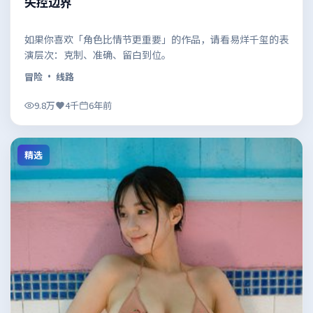
失控边界
如果你喜欢「角色比情节更重要」的作品，请看易烊千玺的表
演层次：克制、准确、留白到位。
冒险
· 线路
9.8万
4千
6年前
精选