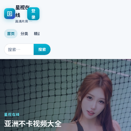
星视在
登
线
录
高清片库 · 多终端流畅播放
首页
分类
精选
最新
热门
搜索
星视在线
亚洲不卡视频大全