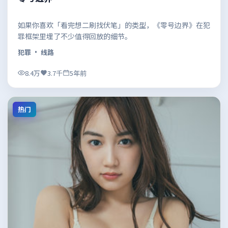
如果你喜欢「看完想二刷找伏笔」的类型，《零号边界》在犯
罪框架里埋了不少值得回放的细节。
犯罪
· 线路
8.4万
3.7千
5年前
热门