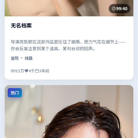
99:40
无名档案
导演陈凯歌在这部作品里压住了煽情，把力气花在细节上——
你会反复注意到某个道具、某句台词的回声。
冒险
· 线路
9.5万
4千
3年前
热门