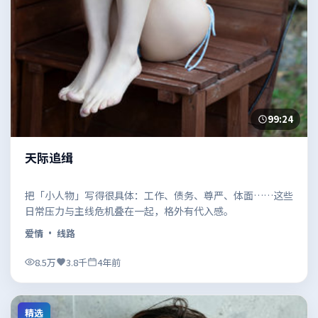
99:24
天际追缉
把「小人物」写得很具体：工作、债务、尊严、体面……这些
日常压力与主线危机叠在一起，格外有代入感。
爱情
· 线路
8.5万
3.8千
4年前
精选