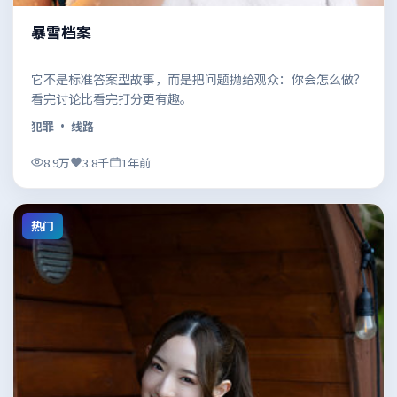
暴雪档案
它不是标准答案型故事，而是把问题抛给观众：你会怎么做？
看完讨论比看完打分更有趣。
犯罪
· 线路
8.9万
3.8千
1年前
热门