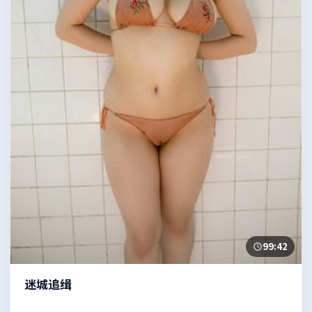
99:42
迷城追缉