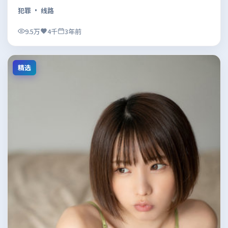
犯罪
· 线路
9.5万
4千
3年前
精选