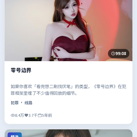
99:08
零号边界
如果你喜欢「看完想二刷找伏笔」的类型，《零号边界》在犯
罪框架里埋了不少值得回放的细节。
犯罪
· 线路
8.4万
3.7千
5年前
精选